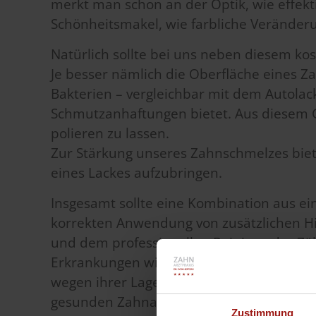
merkt man schon an der Optik, wie effekti
Schönheitsmakel, wie farbliche Veränder
Natürlich sollte bei uns neben diesem ko
Je besser nämlich die Oberfläche eines Zahn
Bakterien – vergleichbar mit dem Autolack
Schmutzanhaftungen bietet. Aus diesem Gr
polieren zu lassen.
Zur Stärkung unseres Zahnschmelzes bietet
eines Lackes aufzubringen.
Insgesamt sollte eine Kombination aus ei
korrekten Anwendung von zusätzlichen H
und dem professionellen Reinigen der Zäh
Erkrankungen wie Karies oder
Parodontiti
wegen ihrer Lage prädestiniert für die Bi
gesunden Zahnapparat zu erhalten, keinesfa
Zustimmung