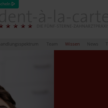
ächeln
andlungsspektrum
Team
Wissen
News
T