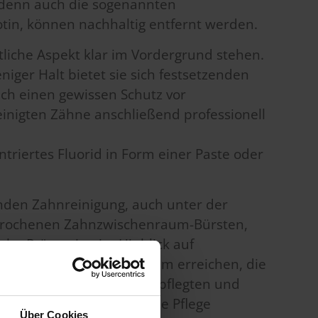
t, denn auch die sogenannten
tin, können nachhaltig entfernt werden.
tliche Aspekt klar im Vordergrund stehen.
eniger Halt bietet sie sich festsetzenden
uch einen gewissen Schutz vor
einigten Zähne anschließend professionell
ntriertes Fluorid in Form einer Paste oder
enden Zahnreinigung, auch unter der
esprochenen Zahnzwischenraum-Bürsten,
che Prävention im Hinblick auf
elber Stellen im Mundraum erreichen, die
se Art und Weise, einen gepflegten und
die tägliche und gründliche Pflege
Über Cookies