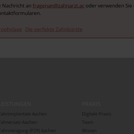
e Nachricht an
fragenan@zahnarzt.ac
oder verwenden Sie 
ontaktformularen.
rophylaxe
Die perfekte Zahnbürste
LEISTUNGEN
PRAXIS
Zahnimplantate Aachen
Digitale Praxis
Zahnersatz Aachen
Team
Zahnreinigung (PZR) Aachen
Wissen