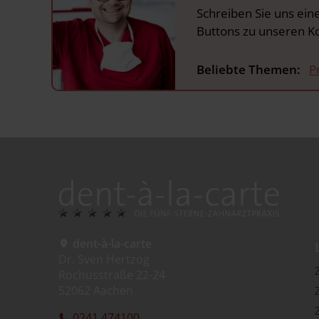
Schreiben Sie uns ein
Buttons zu unseren K
Beliebte Themen:
P
dent-à-la-carte
Dr. Sven Hertzog
Rochusstraße 22-24
52062 Aachen
0241 474100