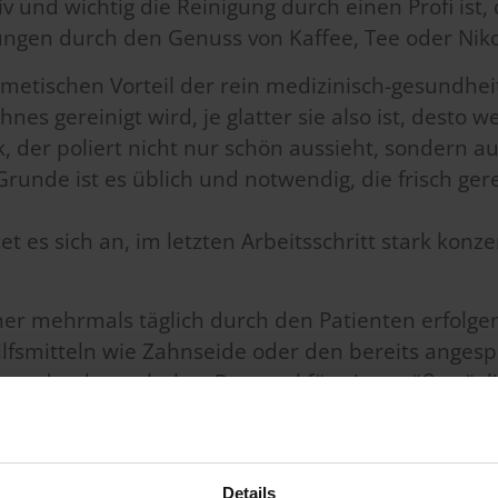
v und wichtig die Reinigung durch einen Profi is
ungen durch den Genuss von Kaffee, Tee oder Niko
smetischen Vorteil der rein medizinisch-gesundhei
es gereinigt wird, je glatter sie also ist, desto w
, der poliert nicht nur schön aussieht, sondern a
unde ist es üblich und notwendig, die frisch ger
 es sich an, im letzten Arbeitsschritt stark konze
ner mehrmals täglich durch den Patienten erfolg
ilfsmitteln wie Zahnseide oder den bereits ang
ne durch geschultes Personal für eine größtmögli
s
bieten. Der Fachmann kann mehr noch als wir s
ldung von Belägen sind. Der
Zahnarzt
hilft auf die
lls jedoch darf die PZR als alleiniger Ersatz für 
Details