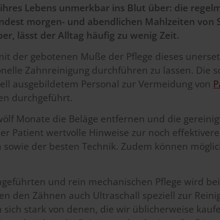
ihres Lebens unmerkbar ins Blut über: die rege
ndest morgen- und abendlichen Mahlzeiten von Spe
r, lässt der Alltag häufig zu wenig Zeit.
 mit der gebotenen Muße der Pflege dieses uners
onelle Zahnreinigung durchführen zu lassen. Die s
ell ausgebildetem Personal zur Vermeidung von
P
n durchgeführt.
zwölf Monate die Beläge entfernen und die gereini
der Patient wertvolle Hinweise zur noch effektive
sowie der besten Technik. Zudem können möglich
rchgeführten und rein mechanischen Pflege wird b
n den Zähnen auch Ultraschall speziell zur Reini
sich stark von denen, die wir üblicherweise kau