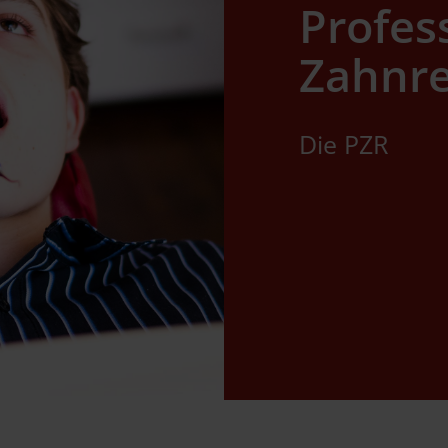
Profes
Zahnre
Die PZR