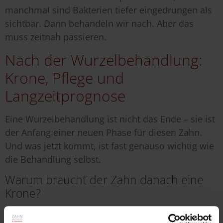
manchmal sind Bakterien tiefer eingedrungen als
sichtbar. Dann behandeln wir nach. Aber das
muss zeitnah passieren.
Nach der Wurzelbehandlung:
Krone, Pflege und
Langzeitprognose
Eine Wurzelbehandlung ist nicht das Ende – sie ist
der Anfang einer neuen Phase für diesen Zahn.
Und was jetzt kommt, ist fast genauso wichtig wie
die Behandlung selbst.
Warum braucht der Zahn danach eine
Krone?
Ein Zahn, aus dem die Pulpa entfernt wurde,