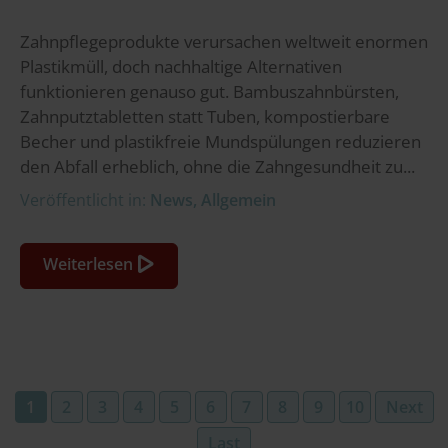
Zahnpflegeprodukte verursachen weltweit enormen
Plastikmüll, doch nachhaltige Alternativen
funktionieren genauso gut. Bambuszahnbürsten,
Zahnputztabletten statt Tuben, kompostierbare
Becher und plastikfreie Mundspülungen reduzieren
den Abfall erheblich, ohne die Zahngesundheit zu...
Veröffentlicht in:
News
,
Allgemein
Weiterlesen
1
2
3
4
5
6
7
8
9
10
Next
Last