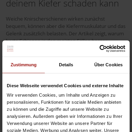
deinem Kiefer schaden kann
Weiche Knirscherschienen wirken zunächst
bequem, können aber die Kiefermuskulatur und das
Gelenk zusätzlich belasten. Der Artikel zeigt, warum
harte Schienen in den meisten Fällen besser
geeignet sind, um Verspannungen zu reduzieren,
Schmerzen zu vermeiden und nachhaltig für
Entlastung zu sorgen.
Zustimmung
Details
Über Cookies
Veröffentlicht in:
News
,
Allgemein
Diese Webseite verwendet Cookies und externe Inhalte
Weiterlesen
Wir verwenden Cookies, um Inhalte und Anzeigen zu
personalisieren, Funktionen für soziale Medien anbieten
zu können und die Zugriffe auf unsere Website zu
analysieren. Außerdem geben wir Informationen zu Ihrer
Verwendung unserer Website an unsere Partner für
soziale Medien, Werbung und Analysen weiter. Unsere