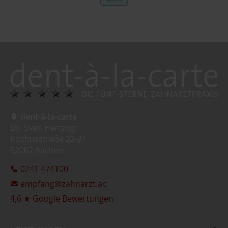
dent-à-la-carte
Dr. Sven Hertzog
Rochusstraße 22-24
52062 Aachen
0241 474100
empfang@zahnarzt.ac
4,6 ★ Google Bewertungen