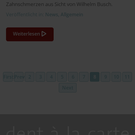
Zahnschmerzen aus Sicht von Wilhelm Busch.
Veröffentlicht in:
News
,
Allgemein
Weiterlesen
First
Previous
2
3
4
5
6
7
8
9
10
11
Next