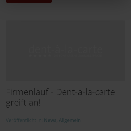
"Zulassen/Erlauben" Button und der weiteren Nutzung
unseres Webangebots stimmen Sie
unserer
Datenschutzerklärung
zu.
Firmenlauf - Dent-a-la-carte
greift an!
Veröffentlicht in:
News
,
Allgemein