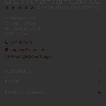
dent-à-la-carte
Dr. Sven Hertzog
Rochusstraße 22-24
52062 Aachen
0241 474100
empfang@zahnarzt.ac
4,6 ★ Google Bewertungen
LEISTUNGEN
Zahnimplantate Aachen
PRAXIS
Zahnersatz Aachen
Digitale Praxis
PATIENTEN-SERVICE
Zahnreinigung (PZR) Aachen
Team
Parodontitis-Behandlung Aachen
Termin buchen
Wissen
Aligner-Therapie Aachen