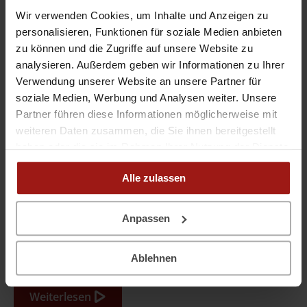
Wir verwenden Cookies, um Inhalte und Anzeigen zu
personalisieren, Funktionen für soziale Medien anbieten
zu können und die Zugriffe auf unsere Website zu
analysieren. Außerdem geben wir Informationen zu Ihrer
Verwendung unserer Website an unsere Partner für
soziale Medien, Werbung und Analysen weiter. Unsere
Partner führen diese Informationen möglicherweise mit
weiteren Daten zusammen, die Sie ihnen bereitgestellt
haben oder die sie im Rahmen Ihrer Nutzung der Dienste
gesammelt haben. Wir laden zudem zusätzliche Inhalte
Dent-a-la-carte "brilliert" beim
Alle zulassen
wie Webschriften, Videos, Formulare und andere
technische Funktionen von externen Dienstleistern wie
Firmenlauf
Google, YouTube, Vimeo, Elfsight und anderen wenn Sie
Anpassen
den "Präferenzcookies" zustimmen. Dabei wird z.B. auch
Ihre IP-Adresse an diese Anbieter übermittelt. Bitte
Veröffentlicht in:
News
,
Allgemein
Ablehnen
klicken Sie in diesem Banner auf "Anpassen" um weitere
Details zu den auf dieser Webseite verwendeten
Funktionen und Cookies zu lesen. Mit dem Klick auf den
Weiterlesen