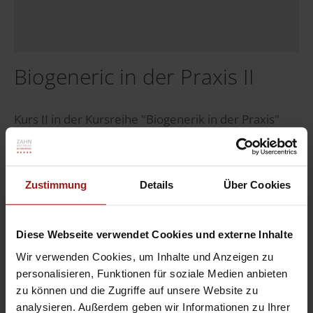
Biogeneric in der Praxis II
Kurs II in der Kursreihe "Biogenerik in der Praxis"
war wieder sehr aufschlussreich, auch wenn die
Hitze allen Beteiligten ein bisschen zu schaffen
machte...
Zustimmung
Details
Über Cookies
Veröffentlicht in:
News
,
Allgemein
Diese Webseite verwendet Cookies und externe Inhalte
Weiterlesen
Wir verwenden Cookies, um Inhalte und Anzeigen zu
personalisieren, Funktionen für soziale Medien anbieten
zu können und die Zugriffe auf unsere Website zu
analysieren. Außerdem geben wir Informationen zu Ihrer