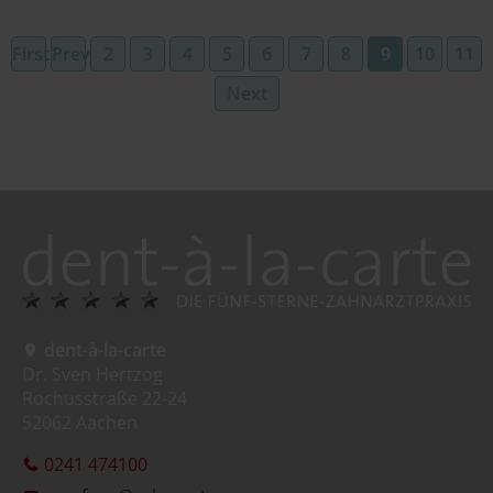
First
Previous
2
3
4
5
6
7
8
9
10
11
Next
dent-à-la-carte
Dr. Sven Hertzog
Rochusstraße 22-24
52062 Aachen
0241 474100