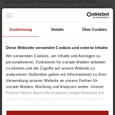
werde von sehr vielen Menschen in der Praxis
gefragt, welche Zahnbürste denn nun die beste ist.
Die Antwort darauf findet Ihr in diesem Video. Ich
erkläre die Vor- und Nachteile der verschiedenen...
Veröffentlicht in:
Video
Zustimmung
Details
Über Cookies
Weiterlesen
Diese Webseite verwendet Cookies und externe Inhalte
Wir verwenden Cookies, um Inhalte und Anzeigen zu
personalisieren, Funktionen für soziale Medien anbieten
zu können und die Zugriffe auf unsere Website zu
analysieren. Außerdem geben wir Informationen zu Ihrer
Verwendung unserer Website an unsere Partner für
soziale Medien, Werbung und Analysen weiter. Unsere
Partner führen diese Informationen möglicherweise mit
weiteren Daten zusammen, die Sie ihnen bereitgestellt
haben oder die sie im Rahmen Ihrer Nutzung der Dienste
gesammelt haben. Wir laden zudem zusätzliche Inhalte